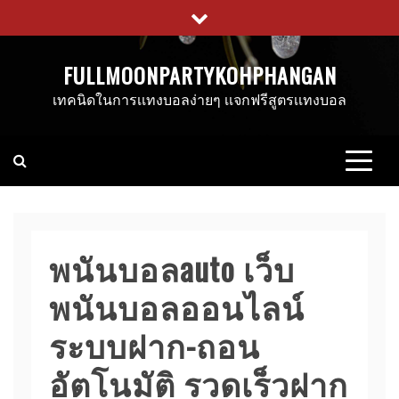
Skip
to
content
FULLMOONPARTYKOHPHANGAN
เทคนิดในการเเทงบอลง่ายๆ เเจกฟรีสูตรเเทงบอล
พนันบอลauto เว็บ
พนันบอลออนไลน์
ระบบฝาก-ถอน
อัตโนมัติ รวดเร็วฝาก