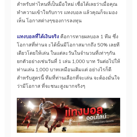
สำหรับท่าไหนที่เป็นมือใหม่ เชื่อได้เลยว่าเมื่อคุณ
ทำความเข้าใจกับการ แทงบอล แล้วคุณก็จะมอง
เห็น โอกาสต่างๆของการลงทุน
แทงบอลที่ได้เงินจริง
คือการทายผลบอล 1 ทีม ซึ่ง
โอกาสที่ท่านจ ะได้นั้นมีโอกาสมากถึง 50% เลยที
เดียวโดยให้เล่น ในแต่ละวันในจำนวนที่เท่าๆกัน
ยกตัวอย่างเช่นวันที่ 1 เล่น 1,000 บาท วันต่อไปให้
ท่านเล่น 1,000 บาทเหมือนเดิมแต่ อย่างไรก็ดี
สำหรับสูตรนี้ ทีมที่ท่านเลือกที่จะเล่น จะต้องมั่นใจ
ว่ามีโอกาส ที่จะชนะสูงมากจริงๆ