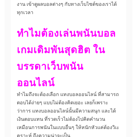
งาน เข้าดูผลบอลต่างๆ กับทางเว็บไซต์ของเราได้
ทุกเวลา
ทำไมต้องเล่นพนันบอล
เกมเดิมพันสุดฮิต ใน
บรรดาเว็บพนัน
ออนไลน์
ทำไมถึงจะต้องเลือก แทงบอลออนไลน์ ที่สามารถ
ตอบได้ง่ายๆ แบบไม่ต้องคิดเยอะ เลยก็เพราะ
ว่าการ แทงบอลออนไลน์นั้นมีความสนุก และได้
เงินตอบแทน ที่รวดเร็วไม่ต้องไปคิดคำนวน
เหมือนการพนันในแบบอื่นๆ ให้หนักหัวแค่ต้องวิเะ
คราะห์ ถึงความน่าจะเป็น