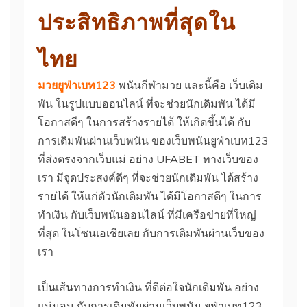
ประสิทธิภาพที่สุดใน
ไทย
มวยยูฟ่าเบท123
พนันกีฬามวย และนี้คือ เว็บเดิม
พัน ในรูปแบบออนไลน์ ที่จะช่วยนักเดิมพัน ได้มี
โอกาสดีๆ ในการสร้างรายได้ ให้เกิดขึ้นได้ กับ
การเดิมพันผ่านเว็บพนัน ของเว็บพนันยูฟ่าเบท123
ที่ส่งตรงจากเว็บแม่ อย่าง UFABET ทางเว็บของ
เรา มีจุดประสงค์ดีๆ ที่จะช่วยนักเดิมพัน ได้สร้าง
รายได้ ให้แก่ตัวนักเดิมพัน ได้มีโอกาสดีๆ ในการ
ทำเงิน กับเว็บพนันออนไลน์ ที่มีเครือข่ายที่ใหญ่
ที่สุด ในโซนเอเชียเลย กับการเดิมพันผ่านเว็บของ
เรา
เป็นเส้นทางการทำเงิน ที่ดีต่อใจนักเดิมพัน อย่าง
แน่นอน กับการเดิมพันผ่านเว็บพนัน ยูฟ่าเบท123