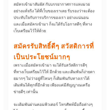
สมัครเข้ามาสัมผัส กับบรรยากาศการแทงมวย
อย่างแท้จริง ได้ที่เว็บของเราเลย รับรองว่าจะต้อง
ประทับใจกับการบริการของเรา อย่างแน่นอน
และเมื่อสมัครเข้ามา ก็จะได้รับโอกาสดีๆ ที่ทาง
เว็บเตรียมไว้ให้ด้วย
สมัครรับสิทธิ์ดีๆ สวัสดิการที่
เป็นประโยชน์มากๆ
เพราะเมื่อสมัครเข้ามา จะได้รับสวัสดิการดีๆ
ที่ทางเว็บเตรียมไว้ให้ อีกด้วย และเดิมพันก็ง่ายดา
ยมากๆ ไม่ว่าอยู่ที่ไหนๆ ก็เดิมพันกับทางเราได้
เดิมพันได้ทุกที่อีกด้วย เพียงแค่มีสัญญาณเครือ
ข่ายดีๆ เท่านั้น
จะเดิมพันผ่านคอมพิวเตอร์ โทรศัพท์มือถือต่างๆ