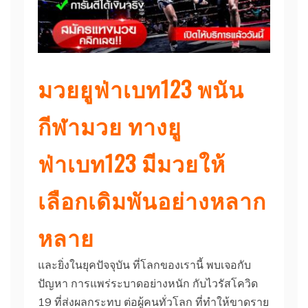
มวยยูฟ่าเบท123 พนัน
กีฬามวย ทางยู
ฟ่าเบท123 มีมวยให้
เลือกเดิมพันอย่างหลาก
หลาย
และยิ่งในยุคปัจจุบัน ที่โลกของเรานี้ พบเจอกับ
ปัญหา การแพร่ระบาดอย่างหนัก กับไวรัสโควิด
19 ที่ส่งผลกระทบ ต่อผู้คนทั่วโลก ที่ทำให้ขาดราย