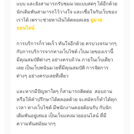
แบบ และยังสามารถรับชมมวยแบบสดๆ ได้อีกด้วย
นักเดิมพันสามารถไว้วางใจ และเชื่อใจกับเว็บของ
เราได้ เพราะช่วยหาเงินได้ตลอดเลย
ดูมวย
ออนไลน์
การบริการก็รวดเร็ว ทันใจอีกด้วย ครบวงจรมากๆ
กับการบริการจากทางเว็บไซต์ เว็บมวยของเรานี้
มีคุณสมบัติต่างๆ อย่างครบถ้วน ภายในเว็บเดียว
เลย เป็นเว็บพนันมวยที่มีคุณสมบัติ การจัดการ
ต่างๆ อย่างครบเลยทีเดียว
และหากมีปัญหาใดๆ ก็สามารถติดต่อ สอบถาม
หรือให้คำปรึกษาได้ตลอดด้วย จะสมัครก็ทำได้ทุก
เวลา ทางเว็บไซต์ มีพนักงานคอยต้อนรับ กับนัก
เดิมพันอยู่เสมอ เป็นเว็บแทงมวยออนไลน์ ที่มี
ความทันสมัยมากๆ