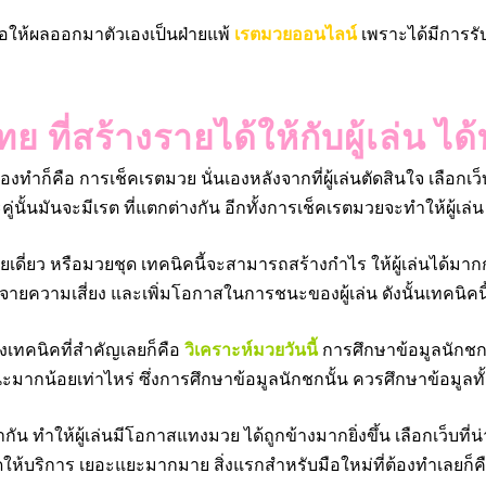
่อให้ผลออกมาตัวเองเป็นฝ่ายแพ้
เรตมวยออนไลน์
เพราะได้มีการรับ
ที่สร้างรายได้ให้กับผู้เล่น ได้
ทำก็คือ การเช็คเรตมวย นั่นเองหลังจากที่ผู้เล่นตัดสินใจ เลือกเว็บไ
ั้นมันจะมีเรต ที่แตกต่างกัน อีกทั้งการเช็คเรตมวยจะทำให้ผู้เล่น 
ดี่ยว หรือมวยชุด เทคนิคนี้จะสามารถสร้างกำไร ให้ผู้เล่นได้มากกว่าท
อกระจายความเสี่ยง และเพิ่มโอกาสในการชนะของผู้เล่น ดังนั้นเทคนิคนี
งเทคนิคที่สำคัญเลยก็คือ
วิเคราะห์มวยวันนี้
การศึกษาข้อมูลนักชก 
ะมากน้อยเท่าไหร่ ซึ่งการศึกษาข้อมูลนักชกนั้น ควรศึกษาข้อมูลทั้
น ทำให้ผู้เล่นมีโอกาสแทงมวย ได้ถูกข้างมากยิ่งขึ้น เลือกเว็บที่น่
ให้บริการ เยอะแยะมากมาย สิ่งแรกสำหรับมือใหม่ที่ต้องทำเลยก็คือ