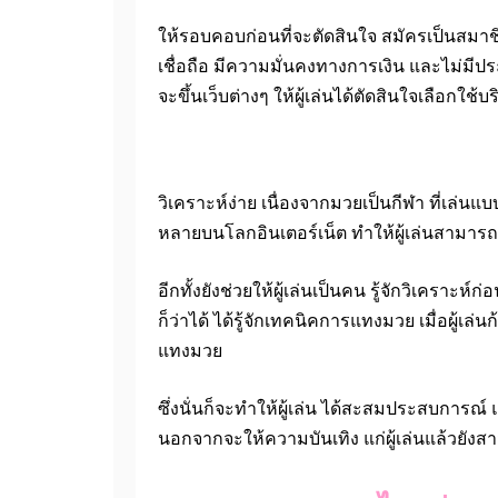
ให้รอบคอบก่อนที่จะตัดสินใจ สมัครเป็นสมาชิก
เชื่อถือ มีความมั่นคงทางการเงิน และไม่มีป
จะขึ้นเว็บต่างๆ ให้ผู้เล่นได้ตัดสินใจเลือกใช
วิเคราะห์ง่าย เนื่องจากมวยเป็นกีฬา ที่เล่นแบ
หลายบนโลกอินเตอร์เน็ต ทำให้ผู้เล่นสามารถ
อีกทั้งยังช่วยให้ผู้เล่นเป็นคน รู้จักวิเคราะห์
ก็ว่าได้ ได้รู้จักเทคนิคการแทงมวย เมื่อผู้เล่
แทงมวย
ซึ่งนั่นก็จะทำให้ผู้เล่น ได้สะสมประสบการณ
นอกจากจะให้ความบันเทิง แก่ผู้เล่นแล้วยังสา