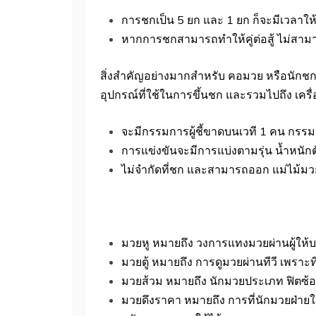
การชกเป็น 5 ยก และ 1 ยก ก็จะมีเวลาให้
หากการชกสามารถทำให้คู่ต่อสู้ ไม่สาม
สิ่งสำคัญอย่างมากสำหรับ คอมวย หรือนัก
อุปกรณ์ที่ใช้ในการขึ้นชก และรวมไปถึง เค
จะมีกรรมการผู้ชี้ขาดบนเวที 1 คน กรร
การแข่งขันจะมีการแบ่งตามรุ่น น้ำหนักต
ไม่จำกัดที่ชก และสามารถออก แม่ไม้มวยไท
มวยหู หมายถึง วงการแทงมวยผ่านผู้ให้บ
มวยตู้ หมายถึง การดูมวยผ่านทีวี เพราะทีว
มวยส้วม หมายถึง นักมวยประเภท ฟิตซ้อมไม
มวยดึงราคา หมายถึง การที่นักมวยฝ่ายใด