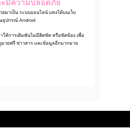
ละมีความปลอดภัย
ยมาเป็น ระบบออนไลน์ แทงได้บนเว็บ
บนอุปกรณ์ Android
ำให้การเดิมพันไม่มีติดขัด หรือขัดข้อง เพื่อ
ิดูมวยฟรี ข่าวสาร และข้อมูลอีกมากมาย