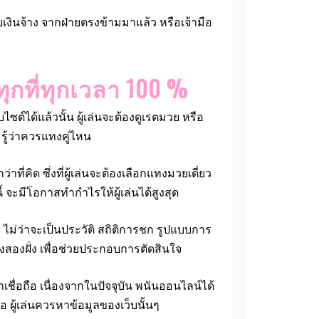
เงินจ้าง จากฝ่ายตรงข้ามมาแล้ว หรือเจ้ามือ
ทุกที่ทุกเวลา 100 %
ซต์ได้แล้วนั้น ผู้เล่นจะต้องดูเรตมวย หรือ
รู้ว่าควรแทงคู่ไหน
ี่คิด ซึ่งที่ผู้เล่นจะต้องเลือกแทงมวยเดี่ยว
้ จะมีโอกาสทำกำไรให้ผู้เล่นได้สูงสุด
ไม่ว่าจะเป็นประวัติ สถิติการชก รูปแบบการ
งสองฝั่ง เพื่อช่วยประกอบการตัดสินใจ
าเชื่อถือ เนื่องจากในปัจจุบัน พนันออนไลน์ได้
 ผู้เล่นควรหาข้อมูลของเว็บนั้นๆ