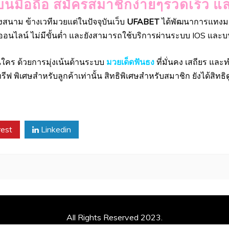
นมือถือ สมัครสมาชิกง่ายๆรวดเร็ว แ
สนาม ข้างเวทีมวยแต่ในปัจจุบันเว็บ
UFABET
ได้พัฒนาการแทงมว
ออนไลน์ ไม่มีขั้นต่ำ และยังสามารถใช้บริการผ่านระบบ IOS และ
อนใคร ด้วยการมุ่งเน้นด้านระบบ
มวยเด็ดฟันธง
ที่มั่นคง เสถียร และท
ิเศษสำหรับลูกค้าเท่านั้น สิทธิพิเศษสำหรับสมาชิก ยังได้สิทธ
rest
Linkedin
All Rights Reserved 2023.