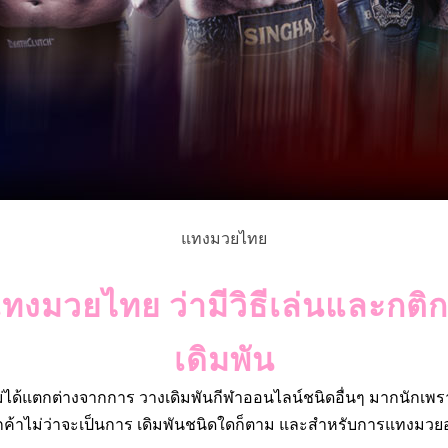
แทงมวยไทย
แทงมวยไทย ว่ามีวิธีเล่นและกต
เดิมพัน
่ได้แตกต่างจากการ วางเดิมพันกีฬาออนไลน์ชนิดอื่นๆ มากนักเพร
ใจลูกค้าไม่ว่าจะเป็นการ เดิมพันชนิดใดก็ตาม และสำหรับการแทงม