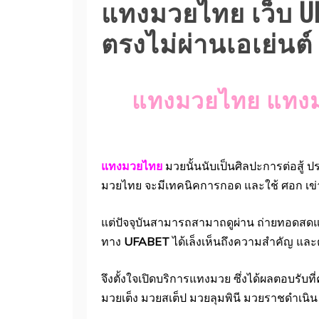
แทงมวยไทย เว็บ UF
ตรงไม่ผ่านเอเย่นต์ 
แทงมวยไทย แทงมวยออ
แทงมวยไทย
มวยนั้นนับเป็นศิลปะการต่อสู้ ป
มวยไทย จะมีเทคนิคการกอด และใช้ ศอก เข่า
แต่ปัจจุบันสามารถสามาถดูผ่าน ถ่ายทอดสดแล
ทาง
UFABET
ได้เล็งเห็นถึงความสำคัญ และ
จึงตั้งใจเปิดบริการแทงมวย ซึ่งได้ผลตอบรับที
มวยเต็ง มวยสเต็ป มวยลุมพินี มวยราชดำเนิน