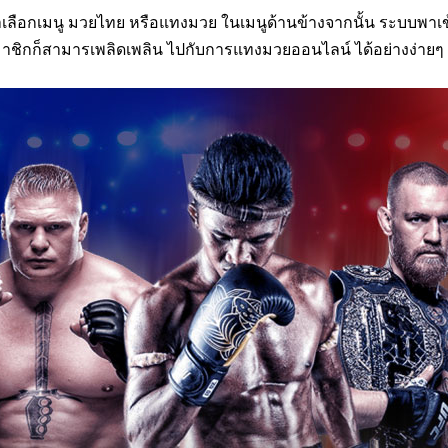
เลือกเมนู มวยไทย หรือแทงมวย ในเมนูด้านข้างจากนั้น ระบบพาเข้า
ี้สมาชิกก็สามารเพลิดเพลิน ไปกับการแทงมวยออนไลน์ ได้อย่างง่ายๆ