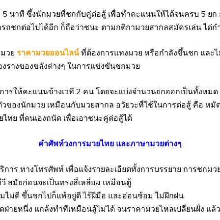
 5 นาที ซึ้งนักมวยที่ชกกับคู่ต่อสู้ เพื่อทำคะแนนให้ได้จนครบ 5
ารถชกต่อไปได้อีก ก็ถือว่าชนะ ตามกติกามวยสากลสมัครเล่น ได
ชกมวย
ราคามวยออนไลน์
ที่ต้องการแทงมวย หรือกำลังขึ้นชก และไม่
รื่องรางของขลังต่างๆ ในการแข่งขันชกมวย
มการให้คะแนนข้างเวที 2 คน โดยจะแบ่งจำนวนยกออกเป็นทั้งหมด 5
ัวของนักมวย เหมือนกับมวยสากล อวัยวะที่ใช้ในการต่อสู้ คือ หมัด
ย ที่ตนเองถนัด เพื่อเอาชนะคู่ต่อสู้ได้
คำศัพท์วงการมวยไทย และภาษามวยต่างๆ
ริการ ทางโทรศัพท์ เพื่อแจ้งรายละเอียดทั้งการบรรยาย การชกมว
ี สมัยก่อนจะเป็นทรงสี่เหลี่ยม เหมือนตู้
่ดี ขึ้นชกไปก็แพ้อยู่ดี ไร้ฝีมือ และอ่อนซ้อม ไม่ฝึกฝน
ฝ่ายหนึ่ง แกล้งทำทีเหมือนสู้ไม่ได้ จนราคามวยไหลเปลี่ยนฝั่ง แล